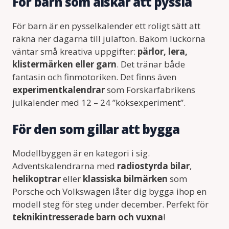
För barn som älskar att pyssla
För barn är en pysselkalender ett roligt sätt att
räkna ner dagarna till julafton. Bakom luckorna
väntar små kreativa uppgifter:
pärlor, lera,
klistermärken eller garn
. Det tränar både
fantasin och finmotoriken. Det finns även
experimentkalendrar
som Forskarfabrikens
julkalender med 12 – 24 ”köksexperiment”.
För den som gillar att bygga
Modellbyggen är en kategori i sig.
Adventskalendrarna med
radiostyrda bilar
,
helikoptrar
eller
klassiska bilmärken
som
Porsche och Volkswagen låter dig bygga ihop en
modell steg för steg under december. Perfekt för
teknikintresserade barn och vuxna
!