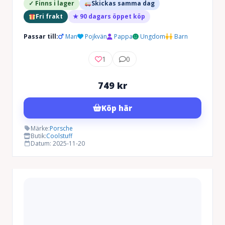
✓ Finns i lager
Skickas samma dag
Fri frakt
★ 90 dagars öppet köp
Passar till:
Man
Pojkvän
Pappa
Ungdom
Barn
1
0
749
kr
Köp här
Märke:
Porsche
Butik:
Coolstuff
Datum: 2025-11-20