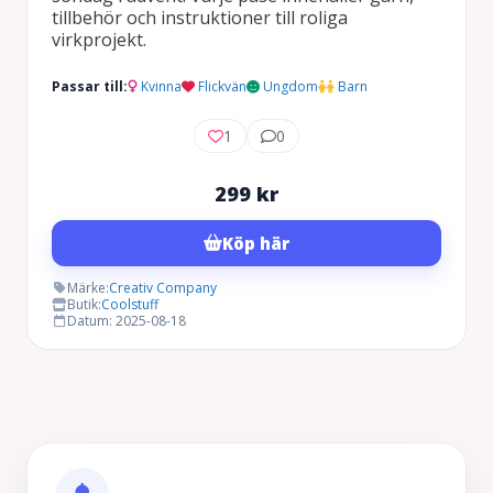
tillbehör och instruktioner till roliga
virkprojekt.
Passar till:
Kvinna
Flickvän
Ungdom
Barn
1
0
299
kr
Köp här
Märke:
Creativ Company
Butik:
Coolstuff
Datum: 2025-08-18