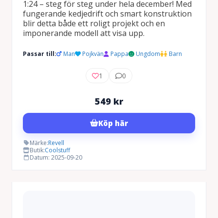
1:24 – steg för steg under hela december! Med
fungerande kedjedrift och smart konstruktion
blir detta både ett roligt projekt och en
imponerande modell att visa upp.
Passar till:
Man
Pojkvän
Pappa
Ungdom
Barn
1
0
549
kr
Köp här
Märke:
Revell
Butik:
Coolstuff
Datum: 2025-09-20