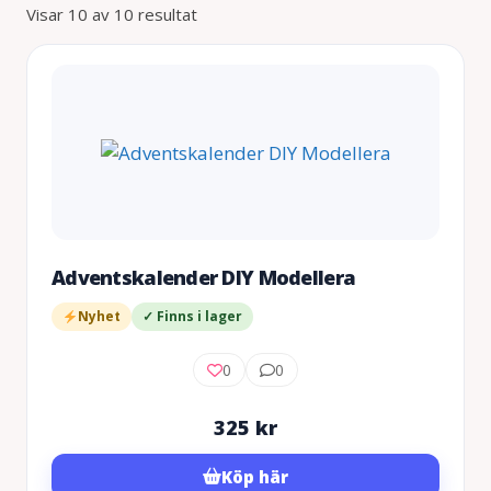
Visar 10 av 10 resultat
Adventskalender DIY Modellera
Nyhet
✓ Finns i lager
0
0
325
kr
Köp här