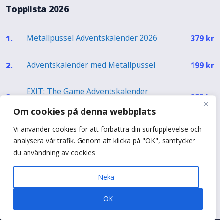
Topplista 2026
Metallpussel Adventskalender 2026
1.
379
kr
Adventskalender med Metallpussel
2.
199
kr
EXIT: The Game Adventskalender
3.
595
kr
(Engelska)
Om cookies på denna webbplats
Heart For Heart Julkalender
4.
1 795
kr
Vi använder cookies för att förbättra din surfupplevelse och
analysera vår trafik. Genom att klicka på "OK", samtycker
du användning av cookies
EXIT Julkalender – The Silent Storm (EN)
5.
499
kr
Neka
Se hela topplistan
OK