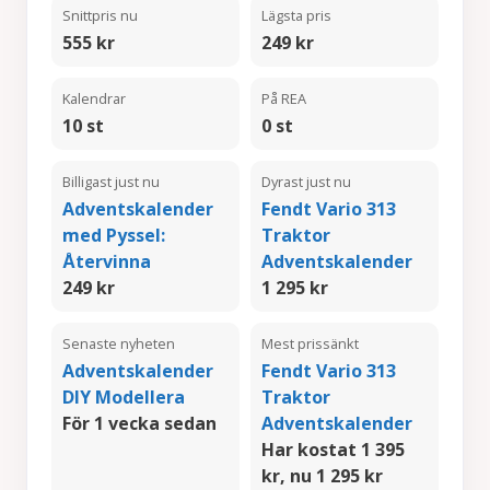
Snittpris nu
Lägsta pris
555 kr
249 kr
Kalendrar
På REA
10 st
0 st
Billigast just nu
Dyrast just nu
Adventskalender
Fendt Vario 313
med Pyssel:
Traktor
Återvinna
Adventskalender
249 kr
1 295 kr
Senaste nyheten
Mest prissänkt
Adventskalender
Fendt Vario 313
DIY Modellera
Traktor
För 1 vecka sedan
Adventskalender
Har kostat 1 395
kr, nu 1 295 kr