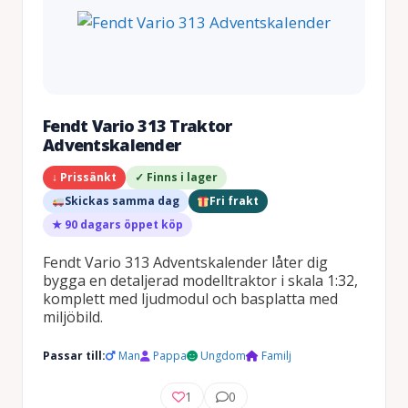
Fendt Vario 313 Traktor
Adventskalender
↓ Prissänkt
✓ Finns i lager
Skickas samma dag
Fri frakt
★ 90 dagars öppet köp
Fendt Vario 313 Adventskalender låter dig
bygga en detaljerad modelltraktor i skala 1:32,
komplett med ljudmodul och basplatta med
miljöbild.
Passar till:
Man
Pappa
Ungdom
Familj
1
0