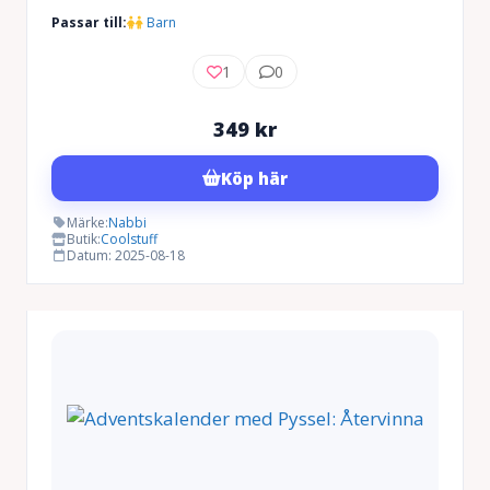
Passar till:
Barn
1
0
349
kr
Köp här
Märke:
Nabbi
Butik:
Coolstuff
Datum: 2025-08-18