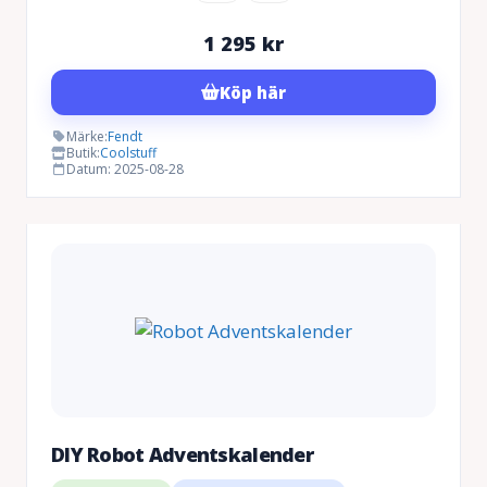
1 295
kr
Köp här
Märke:
Fendt
Butik:
Coolstuff
Datum: 2025-08-28
DIY Robot Adventskalender