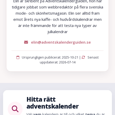
Elin är skribent på Adventskalenderguiden, hon har
tidigare jobbat som webbredaktör på flera svenska
mode- och skönhetsmagasin. Elin ser alltid fram
emot årets nya kaffe- och hudvårdskalendrar men
är inte främmande för att testa nya typer av
julkalendrar
elin@adventskalenderguiden.se
Ursprungligen publicerat: 2025-10-21 |
Senast
uppdaterat: 2026-07-14
Hitta rätt
adventskalender
Välj
vem
kalendern är till och vilket
tema
du är