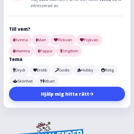
intresserad av.
Till vem?
Kvinna
Man
Flickvän
Pojkvän
Mamma
Pappa
Ungdom
Tema
Dryck
Erotik
Godis
Hobby
Rolig
Skönhet
Ätbart
Hjälp mig hitta rätt