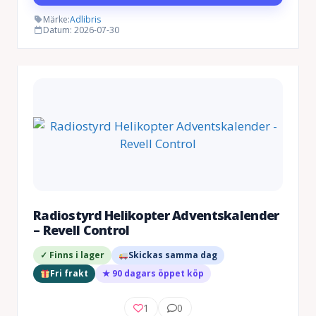
Märke:
Adlibris
Datum: 2026-07-30
Radiostyrd Helikopter Adventskalender
– Revell Control
✓ Finns i lager
Skickas samma dag
Fri frakt
★ 90 dagars öppet köp
1
0