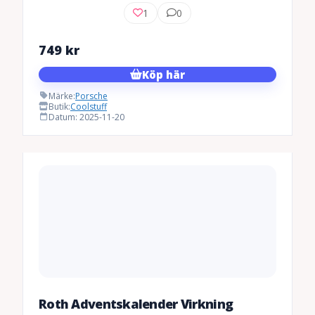
1
0
749
kr
Köp här
Märke:
Porsche
Butik:
Coolstuff
Datum: 2025-11-20
Roth Adventskalender Virkning