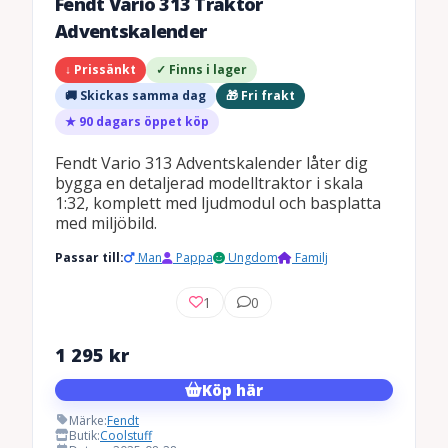
Fendt Vario 313 Traktor
Adventskalender
↓ Prissänkt
✓ Finns i lager
🚚 Skickas samma dag
🎁 Fri frakt
★ 90 dagars öppet köp
Fendt Vario 313 Adventskalender låter dig
bygga en detaljerad modelltraktor i skala
1:32, komplett med ljudmodul och basplatta
med miljöbild.
Passar till:
Man
Pappa
Ungdom
Familj
1
0
1 295
kr
Köp här
Märke:
Fendt
Butik:
Coolstuff