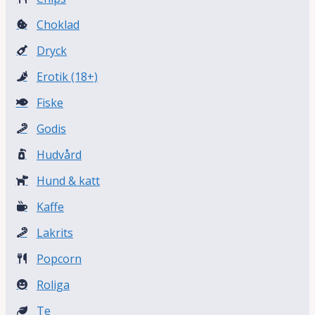
Choklad
Dryck
Erotik (18+)
Fiske
Godis
Hudvård
Hund & katt
Kaffe
Lakrits
Popcorn
Roliga
Te