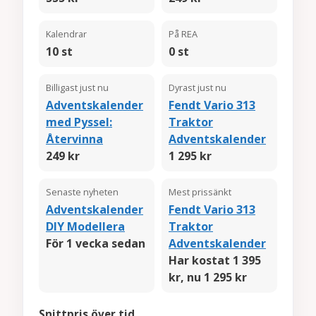
Kalendrar
På REA
10 st
0 st
Billigast just nu
Dyrast just nu
Adventskalender
Fendt Vario 313
med Pyssel:
Traktor
Återvinna
Adventskalender
249 kr
1 295 kr
Senaste nyheten
Mest prissänkt
Adventskalender
Fendt Vario 313
DIY Modellera
Traktor
För 1 vecka sedan
Adventskalender
Har kostat 1 395
kr, nu 1 295 kr
Snittpris över tid