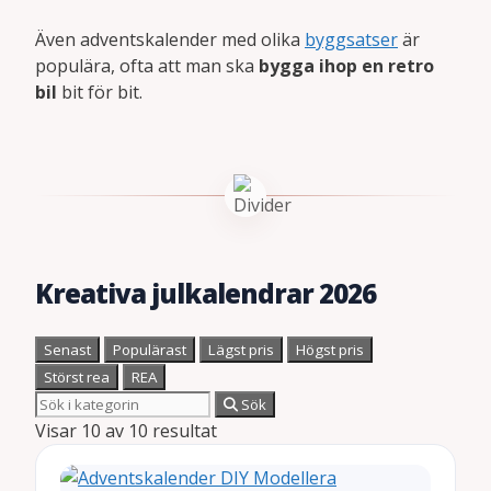
Även adventskalender med olika
byggsatser
är
populära, ofta att man ska
bygga ihop en retro
bil
bit för bit.
Kreativa julkalendrar 2026
Senast
Populärast
Lägst pris
Högst pris
Störst rea
REA
Sök
Visar 10 av 10 resultat