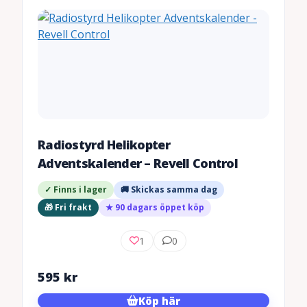
Radiostyrd Helikopter
Adventskalender – Revell Control
✓ Finns i lager
🚚 Skickas samma dag
🎁 Fri frakt
★ 90 dagars öppet köp
1
0
595
kr
Köp här