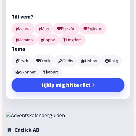
Till vem?
Kvinna
Man
Flickvän
Pojkvän
Mamma
Pappa
Ungdom
Tema
Dryck
Erotik
Godis
Hobby
Rolig
Skönhet
Ätbart
Hjälp mig hitta rätt
Edclick AB