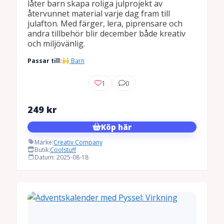
låter barn skapa roliga julprojekt av
återvunnet material varje dag fram till
julafton. Med färger, lera, piprensare och
andra tillbehör blir december både kreativ
och miljövänlig.
Passar till:
Barn
1
0
249
kr
Köp här
Märke:
Creativ Company
Butik:
Coolstuff
Datum: 2025-08-18