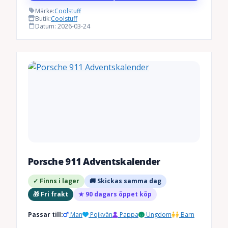
Märke:
Coolstuff
Butik:
Coolstuff
Datum: 2026-03-24
Porsche 911 Adventskalender
✓ Finns i lager
🚚 Skickas samma dag
🎁 Fri frakt
★ 90 dagars öppet köp
Passar till:
Man
Pojkvän
Pappa
Ungdom
Barn