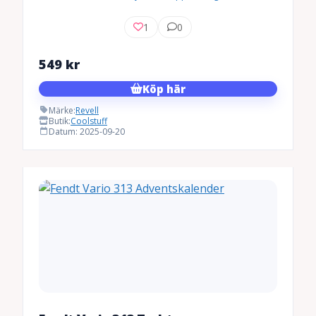
1
0
549
kr
Köp här
Märke:
Revell
Butik:
Coolstuff
Datum: 2025-09-20