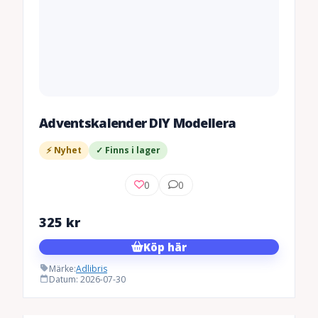
Adventskalender DIY Modellera
⚡ Nyhet
✓ Finns i lager
0
0
325
kr
Köp här
Märke:
Adlibris
Datum: 2026-07-30