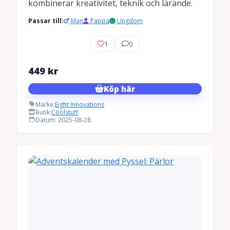
kombinerar kreativitet, teknik och lärande.
Passar till:
Man
Pappa
Ungdom
1
0
449
kr
Köp här
Märke:
Eight Innovations
Butik:
Coolstuff
Datum: 2025-08-28