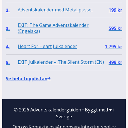
Adventskalender med Metallpussel
2.
199
kr
EXIT: The Game Adventskalender
3.
595
kr
(Engelska)
Heart For Heart Julkalender
4.
1 795
kr
EXIT Julkalender – The Silent Storm (EN)
5.
499
kr
Se hela topplistan
© 2026 Adventskalenderguiden
•
Byggt med
♥
i
Sverige
Om oss
Kontakta oss
Annonsera
Integritetspolicy