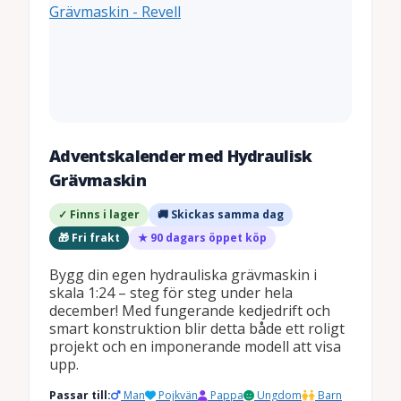
Adventskalender med Hydraulisk
Grävmaskin
✓ Finns i lager
🚚 Skickas samma dag
🎁 Fri frakt
★ 90 dagars öppet köp
Bygg din egen hydrauliska grävmaskin i
skala 1:24 – steg för steg under hela
december! Med fungerande kedjedrift och
smart konstruktion blir detta både ett roligt
projekt och en imponerande modell att visa
upp.
Passar till:
Man
Pojkvän
Pappa
Ungdom
Barn