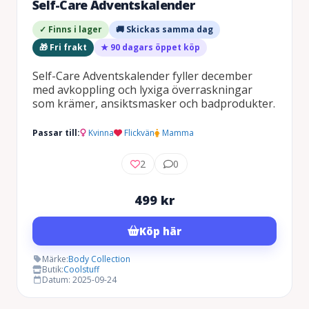
Self-Care Adventskalender
✓ Finns i lager
🚚 Skickas samma dag
🎁 Fri frakt
★ 90 dagars öppet köp
Self-Care Adventskalender fyller december
med avkoppling och lyxiga överraskningar
som krämer, ansiktsmasker och badprodukter.
Passar till:
Kvinna
Flickvän
Mamma
2
0
499
kr
Köp här
Märke:
Body Collection
Butik:
Coolstuff
Datum: 2025-09-24