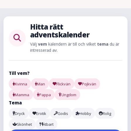
Hitta rätt
adventskalender
Välj
vem
kalendern är till och vilket
tema
du är
intresserad av.
Till vem?
Kvinna
Man
Flickvän
Pojkvän
Mamma
Pappa
Ungdom
Tema
Dryck
Erotik
Godis
Hobby
Rolig
Skönhet
Ätbart