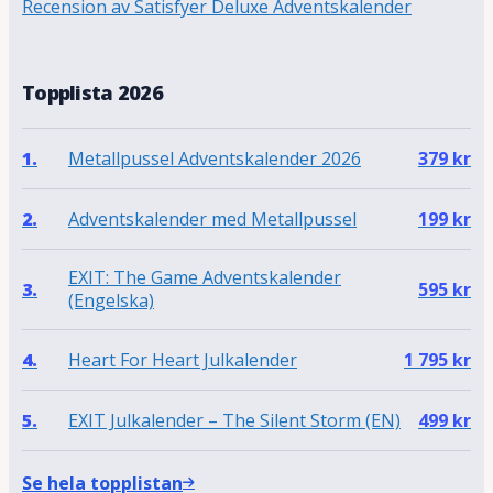
Recension av Satisfyer Deluxe Adventskalender
Topplista 2026
Metallpussel Adventskalender 2026
1.
379
kr
Adventskalender med Metallpussel
2.
199
kr
EXIT: The Game Adventskalender
3.
595
kr
(Engelska)
Heart For Heart Julkalender
4.
1 795
kr
EXIT Julkalender – The Silent Storm (EN)
5.
499
kr
Se hela topplistan