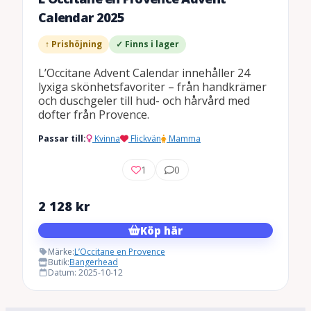
Calendar 2025
↑ Prishöjning
✓ Finns i lager
L’Occitane Advent Calendar innehåller 24
lyxiga skönhetsfavoriter – från handkrämer
och duschgeler till hud- och hårvård med
dofter från Provence.
Passar till:
Kvinna
Flickvän
Mamma
1
0
2 128
kr
Köp här
Märke:
L’Occitane en Provence
Butik:
Bangerhead
Datum: 2025-10-12