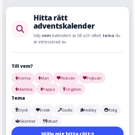
Hitta rätt
adventskalender
Välj
vem
kalendern är till och vilket
tema
du
är intresserad av.
Till vem?
Kvinna
Man
Flickvän
Pojkvän
Mamma
Pappa
Ungdom
Tema
Dryck
Erotik
Godis
Hobby
Rolig
Skönhet
Ätbart
Hjälp mig hitta rätt