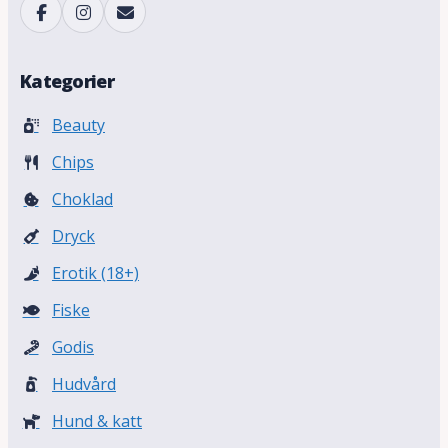
Kategorier
Beauty
Chips
Choklad
Dryck
Erotik (18+)
Fiske
Godis
Hudvård
Hund & katt