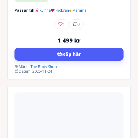
Passar till:
Kvinna
Flickvän
Mamma
1
0
1 499
kr
Köp här
Märke:
The Body Shop
Datum: 2025-11-24