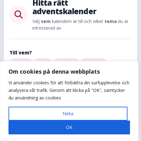
Hitta rätt
adventskalender
Välj
vem
kalendern är till och vilket
tema
du är
intresserad av.
Till vem?
Kvinna
Man
Flickvän
Pojkvän
Om cookies på denna webbplats
Mamma
Pappa
Ungdom
Vi använder cookies för att förbättra din surfupplevelse och
Tema
analysera vår trafik. Genom att klicka på "OK", samtycker
Dryck
Erotik
Godis
Hobby
Rolig
du användning av cookies
Skönhet
Ätbart
Neka
Hjälp mig hitta rätt
OK