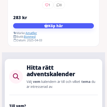
1
0
283
kr
Köp här
Märke:
Amatller
Butik:
Bonmed
Datum: 2025-04-03
Hitta rätt
adventskalender
Välj
vem
kalendern är till och vilket
tema
du
är intresserad av.
Till vem?