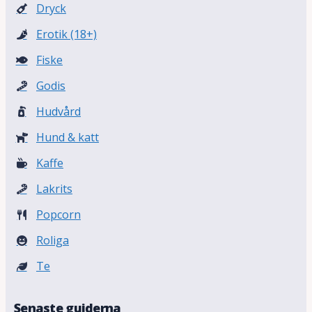
Dryck
Erotik (18+)
Fiske
Godis
Hudvård
Hund & katt
Kaffe
Lakrits
Popcorn
Roliga
Te
Senaste guiderna