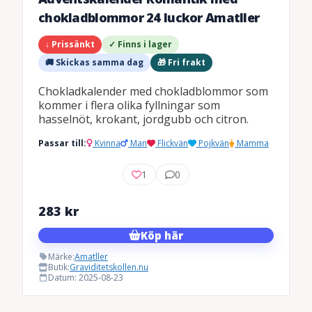
chokladblommor 24 luckor Amatller
↓ Prissänkt
✓ Finns i lager
🚚 Skickas samma dag
🎁 Fri frakt
Chokladkalender med chokladblommor som
kommer i flera olika fyllningar som
hasselnöt, krokant, jordgubb och citron.
Passar till:
Kvinna
Man
Flickvän
Pojkvän
Mamma
1
0
283
kr
Köp här
Märke:
Amatller
Butik:
Graviditetskollen.nu
Datum: 2025-08-23