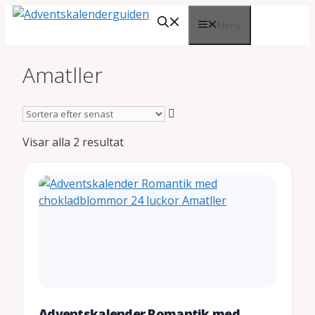
Hoppa
Meny
till
innehåll
Amatller
Sortera
Visar alla 2 resultat
efter
senaste
Adventskalender Romantik med