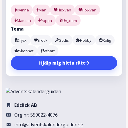
Kvinna
Man
Flickvän
Pojkvän
Mamma
Pappa
Ungdom
Tema
Dryck
Erotik
Godis
Hobby
Rolig
Skönhet
Ätbart
Hjälp mig hitta rätt
Edclick AB
Org.nr: 559022-4076
info@adventskalenderguiden.se