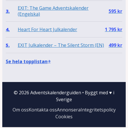
EXIT: The Game Adventskalender
3.
595
kr
(Engelska)
Heart For Heart Julkalender
4.
1 795
kr
EXIT Julkalender – The Silent Storm (EN)
5.
499
kr
Se hela topplistan
© 2026 Adventskalenderguiden
•
Byggt med
♥
i
Sverige
Om oss
Kontakta oss
Annonsera
Integritetspolicy
Cookies