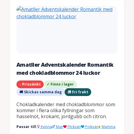
Amatller Adventskalender Romantik
med chokladblommor 24 luckor
↓ Prissänkt
✓ Finns i lager
🚚 Skickas samma dag
🎁 Fri frakt
Chokladkalender med chokladblommor som
kommer i flera olika fyllningar som
hasselnöt, krokant, jordgubb och citron.
Passar till:
Kvinna
Man
Flickvän
Pojkvän
Mamma