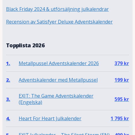
Black Friday 2024 & utförsäljning julkalendrar
Recension av Satisfyer Deluxe Adventskalender
Topplista 2026
Metallpussel Adventskalender 2026
1.
379
kr
Adventskalender med Metallpussel
2.
199
kr
EXIT: The Game Adventskalender
3.
595
kr
(Engelska)
Heart For Heart Julkalender
4.
1 795
kr
EXIT Julkalender – The Silent Storm (EN)