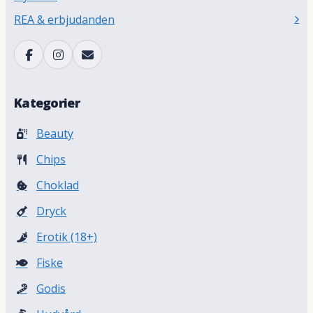
REA & erbjudanden
Kategorier
Beauty
Chips
Choklad
Dryck
Erotik (18+)
Fiske
Godis