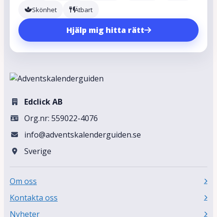
Skönhet
Ätbart
Hjälp mig hitta rätt
Edclick AB
Org.nr: 559022-4076
info@adventskalenderguiden.se
Sverige
Om oss
Kontakta oss
Nyheter