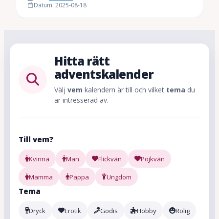
Datum: 2025-08-18
Hitta rätt
adventskalender
Välj
vem
kalendern är till och vilket
tema
du
är intresserad av.
Till vem?
Kvinna
Man
Flickvän
Pojkvän
Mamma
Pappa
Ungdom
Tema
Dryck
Erotik
Godis
Hobby
Rolig