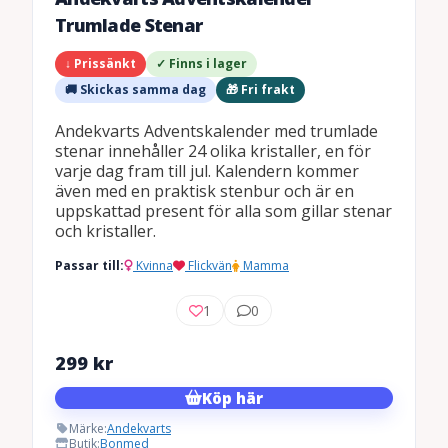
Trumlade Stenar
↓ Prissänkt
✓ Finns i lager
🚚 Skickas samma dag
🎁 Fri frakt
Andekvarts Adventskalender med trumlade
stenar innehåller 24 olika kristaller, en för
varje dag fram till jul. Kalendern kommer
även med en praktisk stenbur och är en
uppskattad present för alla som gillar stenar
och kristaller.
Passar till:
Kvinna
Flickvän
Mamma
1
0
299
kr
Köp här
Märke:
Andekvarts
Butik:
Bonmed