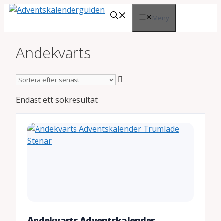
Hoppa
Meny
till
innehåll
Andekvarts
Endast ett sökresultat
Andekvarts Adventskalender