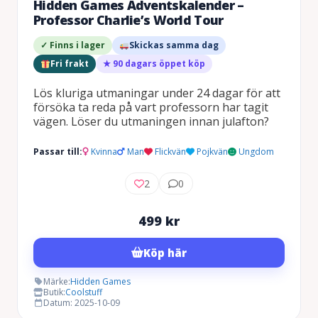
Hidden Games Adventskalender –
Professor Charlie’s World Tour
✓ Finns i lager
Skickas samma dag
Fri frakt
★ 90 dagars öppet köp
Lös kluriga utmaningar under 24 dagar för att
försöka ta reda på vart professorn har tagit
vägen. Löser du utmaningen innan julafton?
Passar till:
Kvinna
Man
Flickvän
Pojkvän
Ungdom
2
0
499
kr
Köp här
Märke:
Hidden Games
Butik:
Coolstuff
Datum: 2025-10-09