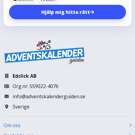
Hjälp mig hitta rätt
Edclick AB
Org.nr: 559022-4076
info@adventskalenderguiden.se
Sverige
Om oss