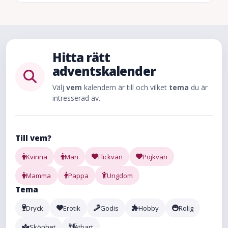
Hitta rätt
adventskalender
Välj
vem
kalendern är till och vilket
tema
du är
intresserad av.
Till vem?
Kvinna
Man
Flickvän
Pojkvän
Mamma
Pappa
Ungdom
Tema
Dryck
Erotik
Godis
Hobby
Rolig
Skönhet
Ätbart