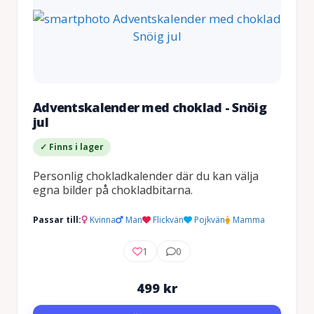
Adventskalender med choklad - Snöig
jul
✓ Finns i lager
Personlig chokladkalender där du kan välja
egna bilder på chokladbitarna.
Passar till:
Kvinna
Man
Flickvän
Pojkvän
Mamma
1
0
499
kr