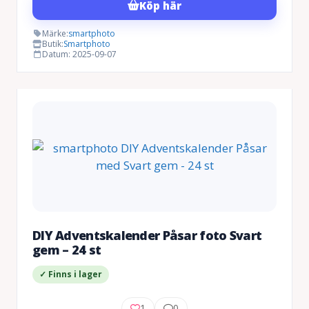
Köp här
Märke:
smartphoto
Butik:
Smartphoto
Datum: 2025-09-07
DIY Adventskalender Påsar foto Svart
gem – 24 st
✓ Finns i lager
1
0