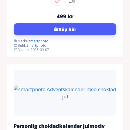
1
0
499
kr
Köp här
Märke:
smartphoto
Butik:
Smartphoto
Datum: 2025-09-07
Personlig chokladkalender julmotiv