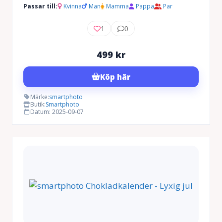
Passar till:
Kvinna
Man
Mamma
Pappa
Par
1
0
499
kr
Köp här
Märke:
smartphoto
Butik:
Smartphoto
Datum: 2025-09-07