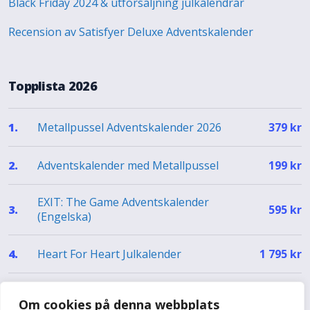
Black Friday 2024 & utförsäljning julkalendrar
Recension av Satisfyer Deluxe Adventskalender
Topplista 2026
Metallpussel Adventskalender 2026
1.
379
kr
Adventskalender med Metallpussel
2.
199
kr
EXIT: The Game Adventskalender
3.
595
kr
(Engelska)
Heart For Heart Julkalender
4.
1 795
kr
EXIT Julkalender – The Silent Storm (EN)
5.
499
kr
Om cookies på denna webbplats