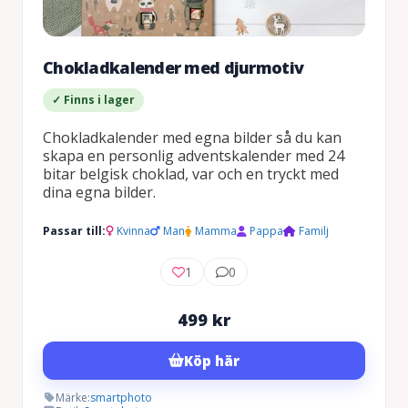
Chokladkalender med djurmotiv
✓ Finns i lager
Chokladkalender med egna bilder så du kan
skapa en personlig adventskalender med 24
bitar belgisk choklad, var och en tryckt med
dina egna bilder.
Passar till:
Kvinna
Man
Mamma
Pappa
Familj
1
0
499
kr
Köp här
Märke:
smartphoto