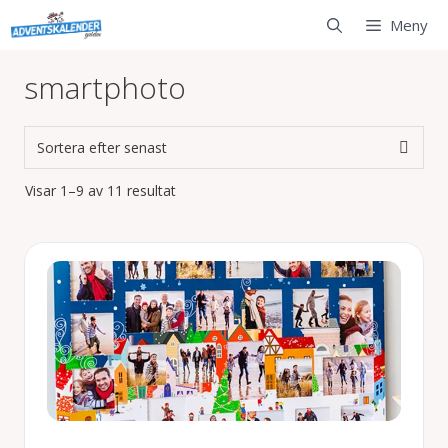
Hoppa
Meny
till
innehåll
smartphoto
Sortera
Visar 1–9 av 11 resultat
efter
senaste