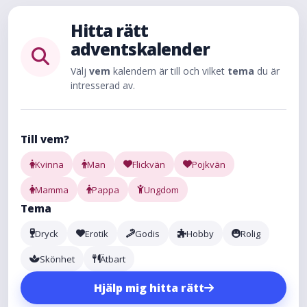
Hitta rätt
adventskalender
Välj
vem
kalendern är till och vilket
tema
du är
intresserad av.
Till vem?
Kvinna
Man
Flickvän
Pojkvän
Mamma
Pappa
Ungdom
Tema
Dryck
Erotik
Godis
Hobby
Rolig
Skönhet
Ätbart
Hjälp mig hitta rätt