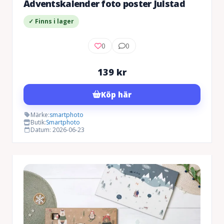
Adventskalender foto poster Julstad
✓ Finns i lager
0
0
139
kr
Köp här
Märke:
smartphoto
Butik:
Smartphoto
Datum: 2026-06-23