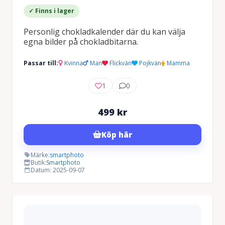
✓ Finns i lager
Personlig chokladkalender där du kan välja
egna bilder på chokladbitarna.
Passar till:
Kvinna
Man
Flickvän
Pojkvän
Mamma
1
0
499
kr
Köp här
Märke:
smartphoto
Butik:
Smartphoto
Datum: 2025-09-07