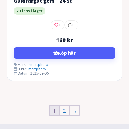
Guldfärgat gem – 24 st
✓ Finns i lager
1
0
169
kr
Köp här
Märke:
smartphoto
Butik:
Smartphoto
Datum: 2025-09-06
1
2
→