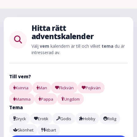
Hitta rätt
adventskalender
Välj
vem
kalendern är till och vilket
tema
du är
intresserad av.
Till vem?
Kvinna
Man
Flickvän
Pojkvän
Mamma
Pappa
Ungdom
Tema
Dryck
Erotik
Godis
Hobby
Rolig
Skönhet
Ätbart