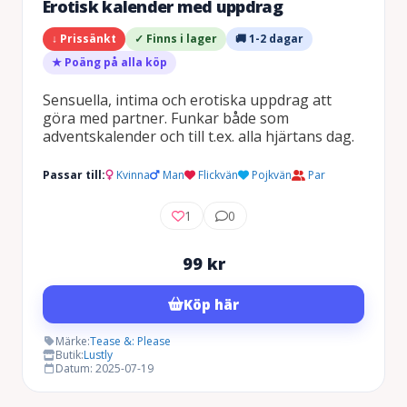
Erotisk kalender med uppdrag
↓ Prissänkt
✓ Finns i lager
🚚 1-2 dagar
★ Poäng på alla köp
Sensuella, intima och erotiska uppdrag att
göra med partner. Funkar både som
adventskalender och till t.ex. alla hjärtans dag.
Passar till:
Kvinna
Man
Flickvän
Pojkvän
Par
1
0
99
kr
Köp här
Märke:
Tease &: Please
Butik:
Lustly
Datum: 2025-07-19