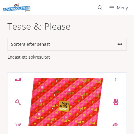
Hoppa
Meny
till
innehåll
Tease &: Please
Endast ett sökresultat