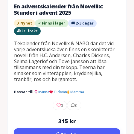
En adventskalender från Novellix:
Stunder i advent 2025
⚡ Nyhet
✓ Finns i lager
🚚 2-3 dagar
🎁 Fri frakt
Tekalender från Novellix & NABO där det vid
varje adventslucka även finns en skönlitterär
novell från H.C. Andersen, Charles Dickens,
Selma Lagerlöf och Tove Jansson att läsa
tillsammans med din tekopp. Teerna har
smaker som vinteräpplen, kryddnejlika,
tranbär, ros och bergamott.
Passar till:
Kvinna
Flickvän
Mamma
0
0
315
kr