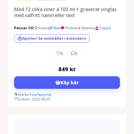
Med 12 olika viner á 100 ml + graverat vinglas
med valfritt namn eller text
Passar till:
Kvinna
Man
Flickvän
Mamma
Pappa
Spoiler! Se innehållet i kalendern
0
0
849
kr
Köp här
Märke:
YourSurprise
Datum: 2026-08-07