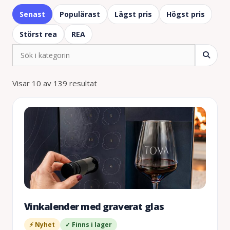
Senast
Populärast
Lägst pris
Högst pris
Störst rea
REA
Visar 10 av 139 resultat
Vinkalender med graverat glas
⚡ Nyhet
✓ Finns i lager