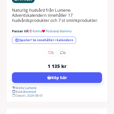
Naturlig hudvård från Lumene.
Adventskalendern innehåller 17
hudvårdsprodukter och 7 st sminkprodukter.
Passar till:
Kvinna
Flickvän
Mamma
Spoiler! Se innehållet i kalendern
0
0
1 135
kr
Köp här
Märke:
Lumene
Butik:
Bonmed
Datum: 2026-08-01