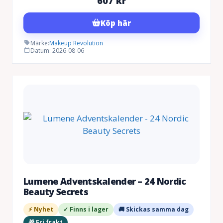
607
kr
Köp här
Märke:
Makeup Revolution
Datum: 2026-08-06
Lumene Adventskalender – 24 Nordic
Beauty Secrets
⚡ Nyhet
✓ Finns i lager
🚚 Skickas samma dag
🎁 Fri frakt