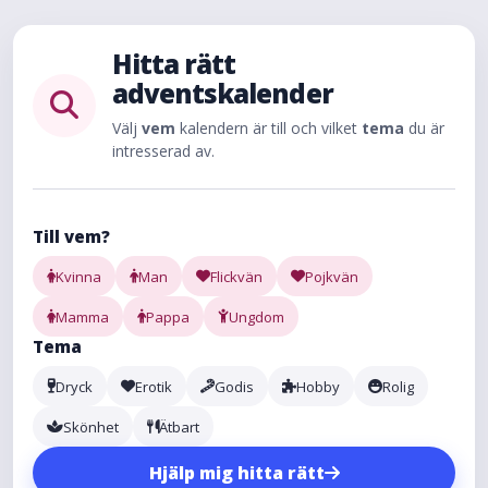
Hitta rätt
adventskalender
Välj
vem
kalendern är till och vilket
tema
du är
intresserad av.
Till vem?
Kvinna
Man
Flickvän
Pojkvän
Mamma
Pappa
Ungdom
Tema
Dryck
Erotik
Godis
Hobby
Rolig
Skönhet
Ätbart
Hjälp mig hitta rätt