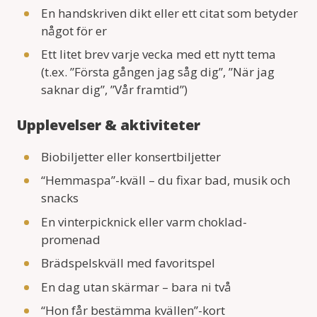
En handskriven dikt eller ett citat som betyder
något för er
Ett litet brev varje vecka med ett nytt tema
(t.ex. ”Första gången jag såg dig”, ”När jag
saknar dig”, ”Vår framtid”)
Upplevelser & aktiviteter
Biobiljetter eller konsertbiljetter
“Hemmaspa”-kväll – du fixar bad, musik och
snacks
En vinterpicknick eller varm choklad-
promenad
Brädspelskväll med favoritspel
En dag utan skärmar – bara ni två
“Hon får bestämma kvällen”-kort