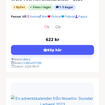
⚡ Nyhet
✓ Finns i lager
🚚 1-3 dagar
Passar till:
Kvinna
Man
Flickvän
Pojkvän
Pappa
0
0
622
kr
Köp här
Märke:
Wera
Butik:
CS MEGASTORE
Datum: 2026-08-01