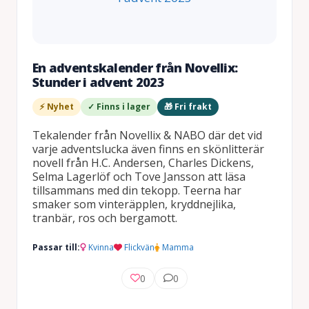
En adventskalender från Novellix:
Stunder i advent 2023
⚡ Nyhet
✓ Finns i lager
🎁 Fri frakt
Tekalender från Novellix & NABO där det vid
varje adventslucka även finns en skönlitterär
novell från H.C. Andersen, Charles Dickens,
Selma Lagerlöf och Tove Jansson att läsa
tillsammans med din tekopp. Teerna har
smaker som vinteräpplen, kryddnejlika,
tranbär, ros och bergamott.
Passar till:
Kvinna
Flickvän
Mamma
0
0