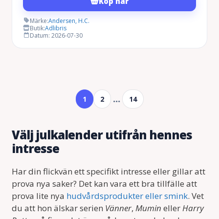
Köp här
Märke:
Andersen, H.C.
Butik:
Adlibris
Datum: 2026-07-30
…
1
2
14
Välj julkalender utifrån hennes
intresse
Har din flickvän ett specifikt intresse eller gillar att
prova nya saker? Det kan vara ett bra tillfälle att
prova lite nya
hudvårdsprodukter eller smink
. Vet
du att hon älskar serien
Vänner
,
Mumin
eller
Harry