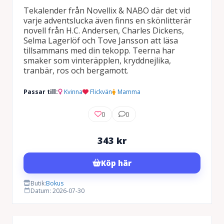
Tekalender från Novellix & NABO där det vid
varje adventslucka även finns en skönlitterär
novell från H.C. Andersen, Charles Dickens,
Selma Lagerlöf och Tove Jansson att läsa
tillsammans med din tekopp. Teerna har
smaker som vinteräpplen, kryddnejlika,
tranbär, ros och bergamott.
Passar till:
Kvinna
Flickvän
Mamma
0
0
343
kr
Köp här
Butik:
Bokus
Datum: 2026-07-30