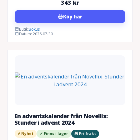
343
kr
Köp här
Butik:
Bokus
Datum: 2026-07-30
En adventskalender från Novellix:
Stunder i advent 2024
⚡ Nyhet
✓ Finns i lager
🎁 Fri frakt