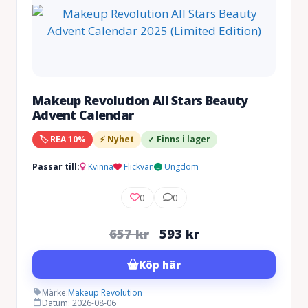
Makeup Revolution All Stars Beauty
Advent Calendar
🏷️ REA 10%
⚡ Nyhet
✓ Finns i lager
Passar till:
Kvinna
Flickvän
Ungdom
0
0
Det
Det
657
kr
593
kr
ursprungliga
nuvarande
Köp här
priset
priset
var:
är:
Märke:
Makeup Revolution
Datum: 2026-08-06
657 kr.
593 kr.