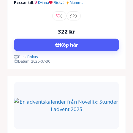
Passar till:
Kvinna
Flickvän
Mamma
0
0
322
kr
Köp här
Butik:
Bokus
Datum: 2026-07-30