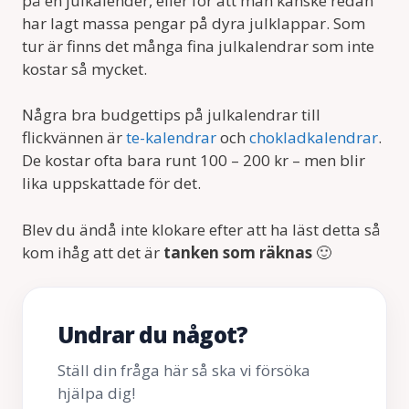
på en julkalender, eller för att man kanske redan
har lagt massa pengar på dyra julklappar. Som
tur är finns det många fina julkalendrar som inte
kostar så mycket.
Några bra budgettips på julkalendrar till
flickvännen är
te-kalendrar
och
chokladkalendrar
.
De kostar ofta bara runt 100 – 200 kr – men blir
lika uppskattade för det.
Blev du ändå inte klokare efter att ha läst detta så
kom ihåg att det är
tanken som räknas
🙂
Undrar du något?
Ställ din fråga här så ska vi försöka
hjälpa dig!