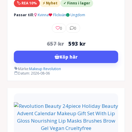
🏷️ REA 10%
⚡ Nyhet
✓ Finns i lager
Passar till:
Kvinna
Flickvän
Ungdom
0
0
Det
Det
657
kr
593
kr
ursprungliga
nuvarande
Köp här
priset
priset
var:
är:
Märke:
Makeup Revolution
Datum: 2026-08-06
657 kr.
593 kr.