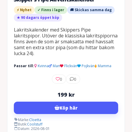
⚡ Nyhet
✓ Finns i lager
🚚 Skickas samma dag
★ 90 dagars öppet köp
Lakritskalender med Skippers Pipe
lakritspipor. Utöver de klassiska lakritspiporna
finns även de som är smaksatta med havssalt
samt en extra stor pipa (som du hittar bakom
lucka 24).
Passar till:
Kvinna
Man
Flickvän
Pojkvän
Mamma
0
0
199
kr
Köp här
Märke:
Cloetta
Butik:
Coolstuff
Datum: 2026-08-01