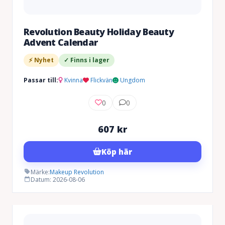
Revolution Beauty Holiday Beauty
Advent Calendar
⚡ Nyhet
✓ Finns i lager
Passar till:
Kvinna
Flickvän
Ungdom
0
0
607
kr
Köp här
Märke:
Makeup Revolution
Datum: 2026-08-06