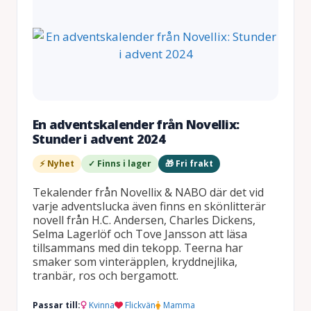
En adventskalender från Novellix:
Stunder i advent 2024
⚡ Nyhet
✓ Finns i lager
🎁 Fri frakt
Tekalender från Novellix & NABO där det vid
varje adventslucka även finns en skönlitterär
novell från H.C. Andersen, Charles Dickens,
Selma Lagerlöf och Tove Jansson att läsa
tillsammans med din tekopp. Teerna har
smaker som vinteräpplen, kryddnejlika,
tranbär, ros och bergamott.
Passar till:
Kvinna
Flickvän
Mamma