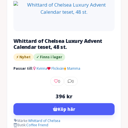
Whittard of Chelsea Luxury Advent
Calendar teset, 48 st.
⚡ Nyhet
✓ Finns i lager
Passar till:
Kvinna
Flickvän
Mamma
0
0
396
kr
Köp här
Märke:
Whittard of Chelsea
Butik:
Coffee Friend