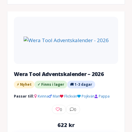
Wera Tool Adventskalender – 2026
⚡ Nyhet
✓ Finns i lager
🚚 1-3 dagar
Passar till:
Kvinna
Man
Flickvän
Pojkvän
Pappa
0
0
622
kr