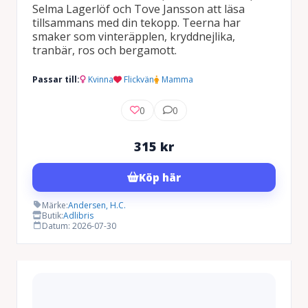
Selma Lagerlöf och Tove Jansson att läsa
tillsammans med din tekopp. Teerna har
smaker som vinteräpplen, kryddnejlika,
tranbär, ros och bergamott.
Passar till:
Kvinna
Flickvän
Mamma
0
0
315
kr
Köp här
Märke:
Andersen, H.C.
Butik:
Adlibris
Datum: 2026-07-30