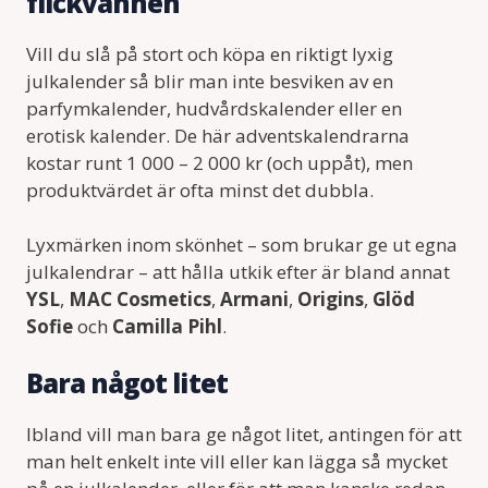
flickvännen
Vill du slå på stort och köpa en riktigt lyxig
julkalender så blir man inte besviken av en
parfymkalender, hudvårdskalender eller en
erotisk kalender. De här adventskalendrarna
kostar runt 1 000 – 2 000 kr (och uppåt), men
produktvärdet är ofta minst det dubbla.
Lyxmärken inom skönhet – som brukar ge ut egna
julkalendrar – att hålla utkik efter är bland annat
YSL
,
MAC Cosmetics
,
Armani
,
Origins
,
Glöd
Sofie
och
Camilla Pihl
.
Bara något litet
Ibland vill man bara ge något litet, antingen för att
man helt enkelt inte vill eller kan lägga så mycket