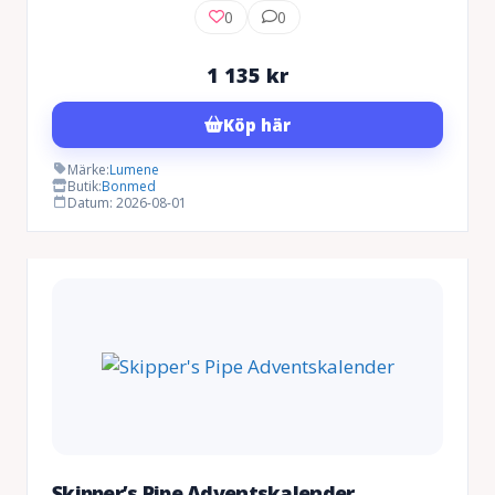
0
0
1 135
kr
Köp här
Märke:
Lumene
Butik:
Bonmed
Datum: 2026-08-01
Skipper’s Pipe Adventskalender