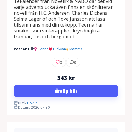
Tekalender från Novellix & NABO där det vid
varje adventslucka även finns en skönlitterär
novell från H.C. Andersen, Charles Dickens,
Selma Lagerlöf och Tove Jansson att läsa
tillsammans med din tekopp. Teerna har
smaker som vinteräpplen, kryddnejlika,
tranbär, ros och bergamott.
Passar till:
Kvinna
Flickvän
Mamma
0
0
343
kr
Köp här
Butik:
Bokus
Datum: 2026-07-30