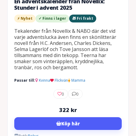
En adventskalender från Novellix:
Stunder i advent 2025
⚡ Nyhet
✓ Finns i lager
🎁 Fri frakt
Tekalender från Novellix & NABO där det vid
varje adventslucka även finns en skönlitterär
novell från H.C. Andersen, Charles Dickens,
Selma Lagerlöf och Tove Jansson att läsa
tillsammans med din tekopp. Teerna har
smaker som vinteräpplen, kryddnejlika,
tranbär, ros och bergamott.
Passar till:
Kvinna
Flickvän
Mamma
0
0
322
kr
Köp här
Butik:
Bokus