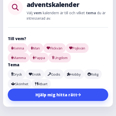
adventskalender
Välj
vem
kalendern är till och vilket
tema
du är
intresserad av.
Till vem?
Kvinna
Man
Flickvän
Pojkvän
Mamma
Pappa
Ungdom
Tema
Dryck
Erotik
Godis
Hobby
Rolig
Skönhet
Ätbart
Hjälp mig hitta rätt