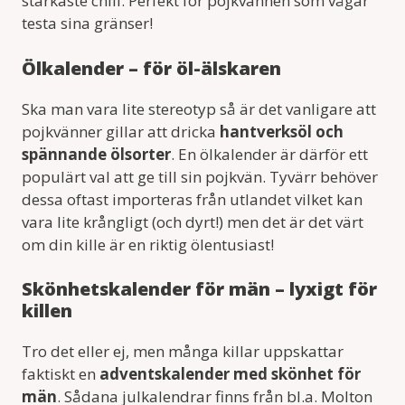
starkaste chili. Perfekt för pojkvännen som vågar
testa sina gränser!
Ölkalender – för öl-älskaren
Ska man vara lite stereotyp så är det vanligare att
pojkvänner gillar att dricka
hantverksöl och
spännande ölsorter
. En ölkalender är därför ett
populärt val att ge till sin pojkvän. Tyvärr behöver
dessa oftast importeras från utlandet vilket kan
vara lite krångligt (och dyrt!) men det är det värt
om din kille är en riktig ölentusiast!
Skönhetskalender för män – lyxigt för
killen
Tro det eller ej, men många killar uppskattar
faktiskt en
adventskalender med skönhet för
män
. Sådana julkalendrar finns från bl.a. Molton