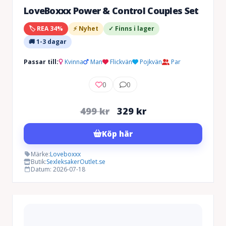
LoveBoxxx Power & Control Couples Set
🏷️ REA 34%
⚡ Nyhet
✓ Finns i lager
🚚 1-3 dagar
Passar till:
Kvinna
Man
Flickvän
Pojkvän
Par
0
0
Det
Det
499
kr
329
kr
ursprungliga
nuvarande
Köp här
priset
priset
var:
är:
Märke:
Loveboxxx
Butik:
SexleksakerOutlet.se
499 kr.
329 kr.
Datum: 2026-07-18