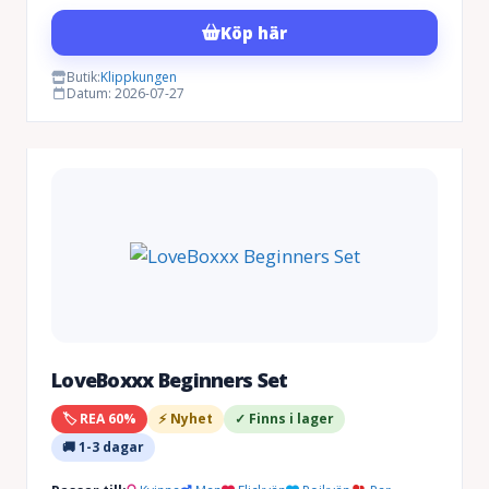
ursprungliga
nuvarande
Köp här
priset
priset
var:
är:
Butik:
Klippkungen
Datum: 2026-07-27
600 kr.
469 kr.
LoveBoxxx Beginners Set
🏷️ REA 60%
⚡ Nyhet
✓ Finns i lager
🚚 1-3 dagar