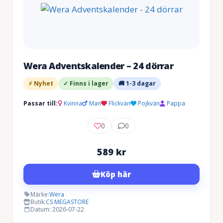
Wera Adventskalender – 24 dörrar
⚡ Nyhet
✓ Finns i lager
🚚 1-3 dagar
Passar till:
Kvinna
Man
Flickvän
Pojkvän
Pappa
0
0
589
kr
Köp här
Märke:
Wera
Butik:
CS MEGASTORE
Datum: 2026-07-22