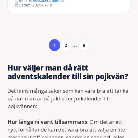
Butik:
SexleksakerOutlet.se
499 kr.
329 kr.
Datum: 2026-07-18
…
1
2
8
Hur väljer man då rätt
adventskalender till sin pojkvän?
Det finns många saker som kan vara bra att tänka
på när man är på jakt efter julkalender till
pojkvännen:
Hur länge ni varit tillsammans
: Om det är ett
nytt förhållande kan det vara bra att välja en lite
mer ”neutral” kalender. Kanske en choklad- eller