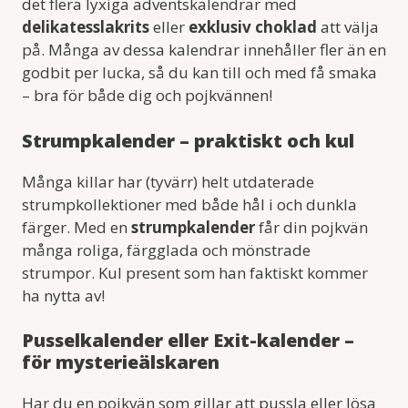
det flera lyxiga adventskalendrar med
delikatesslakrits
eller
exklusiv choklad
att välja
på. Många av dessa kalendrar innehåller fler än en
godbit per lucka, så du kan till och med få smaka
– bra för både dig och pojkvännen!
Strumpkalender – praktiskt och kul
Många killar har (tyvärr) helt utdaterade
strumpkollektioner med både hål i och dunkla
färger. Med en
strumpkalender
får din pojkvän
många roliga, färgglada och mönstrade
strumpor. Kul present som han faktiskt kommer
ha nytta av!
Pusselkalender eller Exit-kalender –
för mysterieälskaren
Har du en pojkvän som gillar att pussla eller lösa