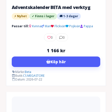
Adventskalender BETA med verktyg
⚡ Nyhet
✓ Finns i lager
🚚 1-3 dagar
Passar till:
Kvinna
Man
Flickvän
Pojkvän
Pappa
0
0
1 166
kr
Köp här
Märke:
Beta
Butik:
CS MEGASTORE
Datum: 2026-07-22