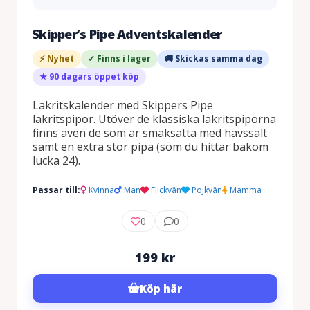
Skipper’s Pipe Adventskalender
⚡ Nyhet
✓ Finns i lager
🚚 Skickas samma dag
★ 90 dagars öppet köp
Lakritskalender med Skippers Pipe
lakritspipor. Utöver de klassiska lakritspiporna
finns även de som är smaksatta med havssalt
samt en extra stor pipa (som du hittar bakom
lucka 24).
Passar till:
Kvinna
Man
Flickvän
Pojkvän
Mamma
0
0
199
kr
Köp här