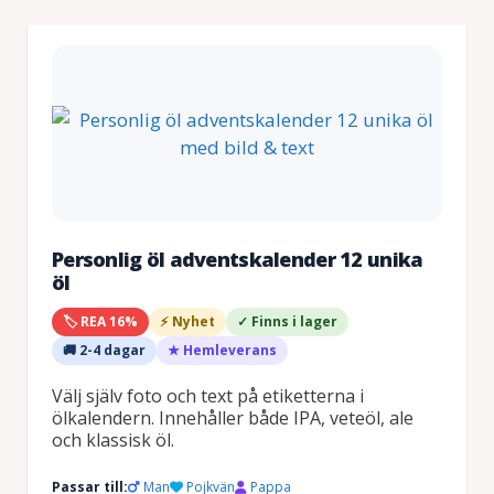
Personlig öl adventskalender 12 unika
öl
🏷️ REA 16%
⚡ Nyhet
✓ Finns i lager
🚚 2-4 dagar
★ Hemleverans
Välj själv foto och text på etiketterna i
ölkalendern. Innehåller både IPA, veteöl, ale
och klassisk öl.
Passar till:
Man
Pojkvän
Pappa