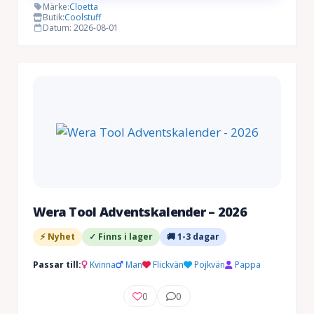
Märke:
Cloetta
Butik:
Coolstuff
Datum: 2026-08-01
Wera Tool Adventskalender – 2026
⚡ Nyhet
✓ Finns i lager
🚚 1-3 dagar
Passar till:
Kvinna
Man
Flickvän
Pojkvän
Pappa
0
0