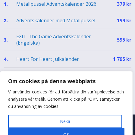
Metallpussel Adventskalender 2026
1.
379
kr
Adventskalender med Metallpussel
2.
199
kr
EXIT: The Game Adventskalender
3.
595
kr
(Engelska)
Heart For Heart Julkalender
4.
1 795
kr
EXIT Julkalender – The Silent Storm (EN)
5.
499
kr
Om cookies på denna webbplats
Vi använder cookies för att förbättra din surfupplevelse och
Se hela topplistan
analysera vår trafik. Genom att klicka på "OK", samtycker
du användning av cookies
Neka
© 2026 Adventskalenderguiden
•
Byggt med
♥
i Sverige
OK