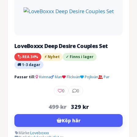
LoveBoxxx Deep Desire Couples Set
🏷️ REA 34%
⚡ Nyhet
✓ Finns i lager
🚚 1-3 dagar
Passar till:
Kvinna
Man
Flickvän
Pojkvän
Par
0
0
Det
Det
499
kr
329
kr
ursprungliga
nuvarande
Köp här
priset
priset
var:
är:
Märke:
Loveboxxx