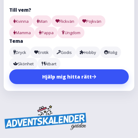
Till vem?
Kvinna
Man
Flickvän
Pojkvän
Mamma
Pappa
Ungdom
Tema
Dryck
Erotik
Godis
Hobby
Rolig
Skönhet
Ätbart
Hjälp mig hitta rätt