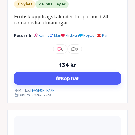
⚡ Nyhet
✓ Finns i lager
Erotisk uppdragskalender för par med 24
romantiska utmaningar
Passar till:
Kvinna
Man
Flickvän
Pojkvän
Par
0
0
134
kr
Köp här
Märke:
TEASE&PLEASE
Datum: 2026-07-28