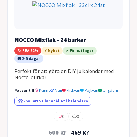
NOCCO Mixflak - 24 burkar
🏷️ REA 22%
⚡ Nyhet
✓ Finns i lager
🚚 2-5 dagar
Perfekt för att göra en DIY julkalender med
Nocco-burkar
Passar till:
Kvinna
Man
Flickvän
Pojkvän
Ungdom
Spoiler! Se innehållet i kalendern
0
0
Det
Det
600
kr
469
kr