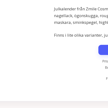
Julkalender från Zmile Cos
nagellack, ögonskugga, rouge
maskara, sminkspegel, highl
Finns i lite olika varianter, 
Pri
Bu
F