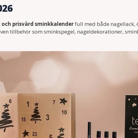
026
ig och prisvärd sminkkalender
full med både nagellack, ö
även tillbehör som sminkspegel, nageldekorationer, smin