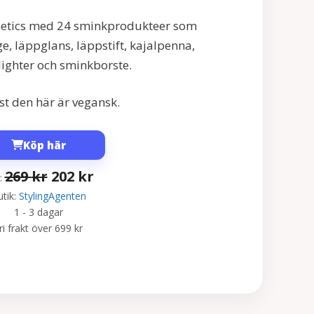
metics med 24 sminkprodukteer som
, läppglans, läppstift, kajalpenna,
ighter och sminkborste.
just den här är vegansk.
Köp här
D
D
269
kr
202
kr
s:
e
e
tik:
StylingAgenten
1 - 3 dagar
t
t
ri frakt över 699 kr
u
n
r
u
s
v
p
a