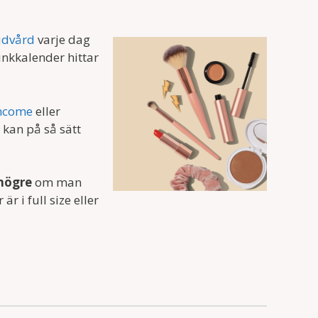
udvård
varje dag
inkkalender hittar
ncome
eller
kan på så sätt
 högre
om man
 i full size eller