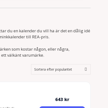
r
r
u
a
n
n
g
d
ar du en kalender du vill ha är det en dålig idé
l
e
minkkalender till REA-pris.
i
p
g
r
ärken som kostar någon, eller några,
a
i
 ett välkänt varumärke.
p
s
r
e
i
t
s
ä
e
r
t
:
643
kr
v
2