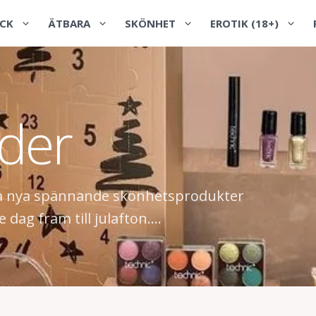
CK
ÄTBARA
SKÖNHET
EROTIK (18+)
der
va nya spännande skönhetsprodukter
ag fram till julafton....