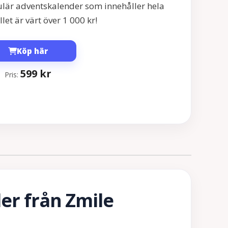
ulär adventskalender som innehåller hela
let är värt över 1 000 kr!
Köp här
599
kr
Pris:
r från Zmile