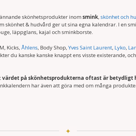
pännande skönhetsprodukter inom
smink
,
skönhet och h
nom skönhet & hudvård ger ut sina egna kalendrar. I en sm
ge, läppglans, kajal och sminkborste.
M, Kicks,
Åhlens
, Body Shop,
Yves Saint Laurent
,
Lyko
,
La
er du kanske kanske knappt ens visste existerande, och 
t
värdet på skönhetsprodukterna oftast är betydligt
nkkalendern har även att göra med om många produkter är