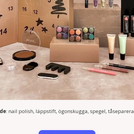
nde
: nail polish, läppstift, ögonskugga, spegel, tåseparer