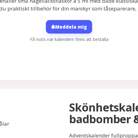
åller små nagellacksflaskor á 5 ml med både klassiska f
 du praktiskt tillbehör för din manikyr som tåseparerare
Meddela mig
Få notis när kalendern finns att beställa
Skönhetskal
badbomber &
Adventskalender fullprop