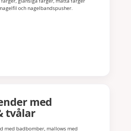
ärger, glansiga färger, matta färger
, nagelfil och nagelbandspusher.
ender med
 tvålar
pad med badbomber, mallows med