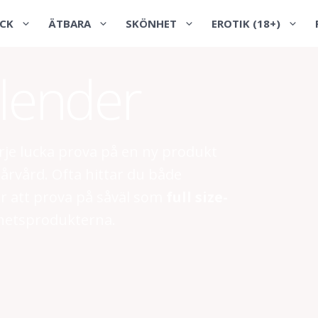
CK
ÄTBARA
SKÖNHET
EROTIK (18+)
lender
arje lucka prova på en ny produkt
årvård. Ofta hittar du både
ör att prova på såväl som
full size-
önhetsprodukterna.