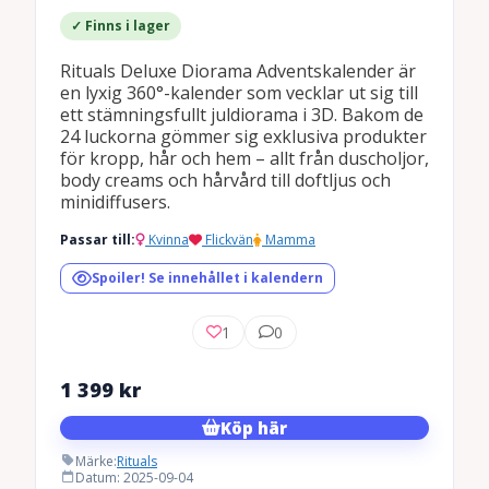
✓ Finns i lager
Rituals Deluxe Diorama Adventskalender är
en lyxig 360°-kalender som vecklar ut sig till
ett stämningsfullt juldiorama i 3D. Bakom de
24 luckorna gömmer sig exklusiva produkter
för kropp, hår och hem – allt från duscholjor,
body creams och hårvård till doftljus och
minidiffusers.
Passar till:
Kvinna
Flickvän
Mamma
Spoiler! Se innehållet i kalendern
1
0
1 399
kr
Köp här
Märke:
Rituals
Datum: 2025-09-04