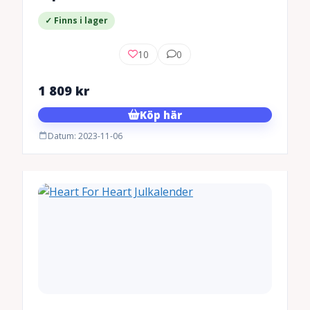
✓ Finns i lager
10
0
1 809
kr
Köp här
Datum: 2023-11-06