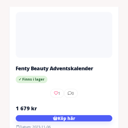
Fenty Beauty Adventskalender
✓ Finns i lager
1
0
1 679
kr
Köp här
Datum: 2023-11-06