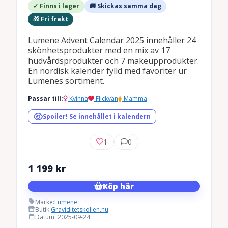
✓ Finns i lager
🚚 Skickas samma dag
🎁 Fri frakt
Lumene Advent Calendar 2025 innehåller 24
skönhetsprodukter med en mix av 17
hudvårdsprodukter och 7 makeupprodukter.
En nordisk kalender fylld med favoriter ur
Lumenes sortiment.
Passar till:
Kvinna
Flickvän
Mamma
Spoiler! Se innehållet i kalendern
1
0
1 199
kr
Köp här
Märke:
Lumene
Butik:
Graviditetskollen.nu
Datum: 2025-09-24