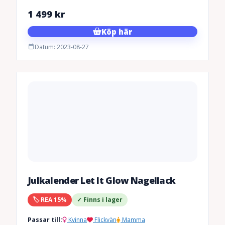
1 499
kr
Köp här
Datum: 2023-08-27
Julkalender Let It Glow Nagellack
🏷️ REA 15%
✓ Finns i lager
Passar till:
Kvinna
Flickvän
Mamma