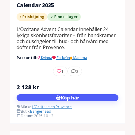
Calendar 2025
↑ Prishöjning
✓ Finns i lager
L’Occitane Advent Calendar innehåller 24
lyxiga skönhetsfavoriter – från handkrämer
och duschgeler till hud- och hårvård med
dofter från Provence.
Passar till:
Kvinna
Flickvän
Mamma
1
0
2 128
kr
Köp här
Märke:
L’Occitane en Provence
Butik:
Bangerhead
Datum: 2025-10-12