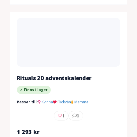
Rituals 2D adventskalender
✓ Finns i lager
Passar till:
Kvinna
Flickvän
Mamma
1
0
1 293
kr