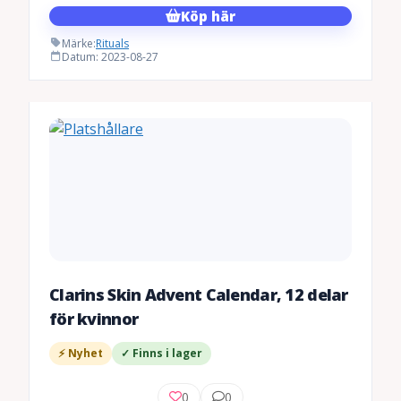
Köp här
Märke:
Rituals
Datum: 2023-08-27
Clarins Skin Advent Calendar, 12 delar
för kvinnor
⚡ Nyhet
✓ Finns i lager
0
0