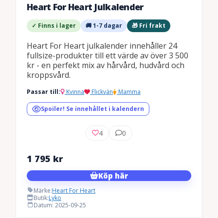
Heart For Heart Julkalender
✓ Finns i lager
🚚 1-7 dagar
🎁 Fri frakt
Heart For Heart julkalender innehåller 24
fullsize-produkter till ett värde av över 3 500
kr - en perfekt mix av hårvård, hudvård och
kroppsvård.
Passar till:
Kvinna
Flickvän
Mamma
Spoiler! Se innehållet i kalendern
4
0
1 795
kr
Köp här
Märke:
Heart For Heart
Butik:
Lyko
Datum: 2025-09-25