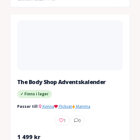
The Body Shop Adventskalender
✓ Finns i lager
Passar till:
Kvinna
Flickvän
Mamma
1
0
1 499
kr