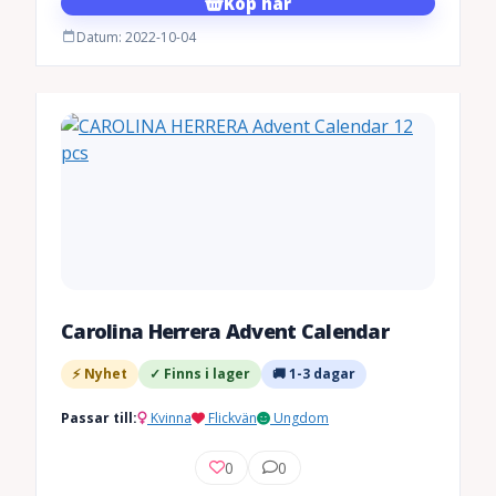
Köp här
Datum: 2022-10-04
Carolina Herrera Advent Calendar
⚡ Nyhet
✓ Finns i lager
🚚 1-3 dagar
Passar till:
Kvinna
Flickvän
Ungdom
0
0